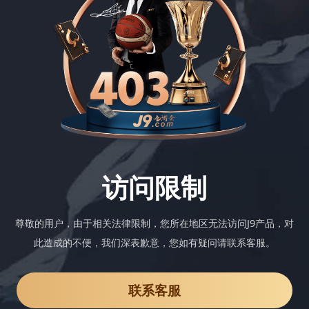
访问限制
尊敬的用户，由于相关法律限制，您所在地区无法访问J9产品，对
此造成的不便，我们深表歉意，您如有疑问请联系客服。
联系客服