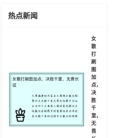
热点新闻
女
散
打
刷
图
加
点，
决
胜
千
里，
无
畏