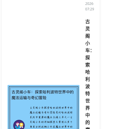
2026-08-04
07:29:11/li>
古
灵
阁
小
车：
探
索
哈
利
波
特
世
界
中
的