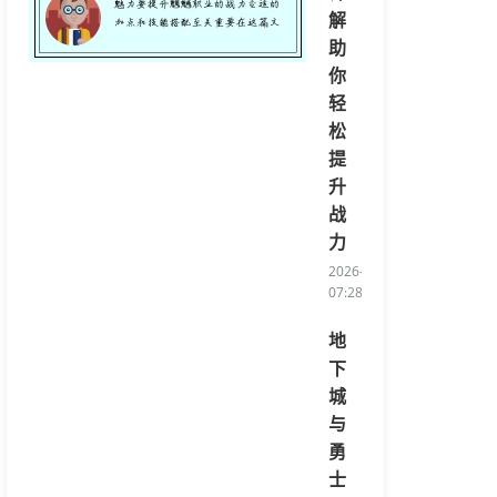
解
助
你
轻
松
提
升
战
力
2026-08-05
07:28:23/li>
地
下
城
与
勇
士