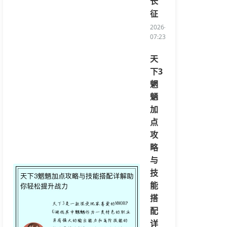
长
征
2026-08-06
07:23:56/li>
天
下3
魍
魉
加
点
攻
略
与
技
能
搭
配
详