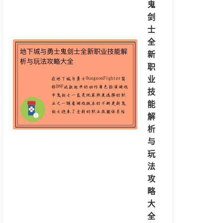
鬼
剑
士
全
新
职
业
技
能
解
析
与
玩
法
攻
略
大
全