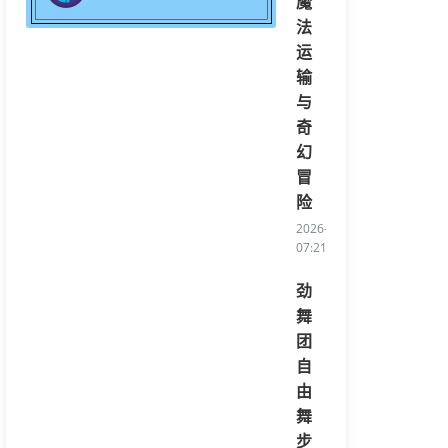
魔
法
运
输
与
奇
幻
冒
险
2026-08-03
07:21:34/li>
劲
舞
团
自
由
舞
步