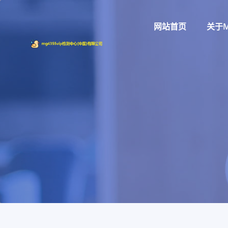
网站首页
关于m