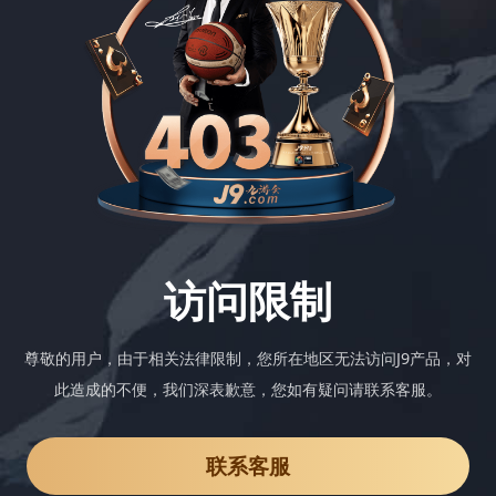
访问限制
尊敬的用户，由于相关法律限制，您所在地区无法访问J9产品，对
此造成的不便，我们深表歉意，您如有疑问请联系客服。
联系客服