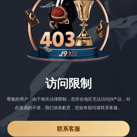
访问限制
尊敬的用户，由于相关法律限制，您所在地区无法访问J9产品，对
此造成的不便，我们深表歉意，您如有疑问请联系客服。
联系客服