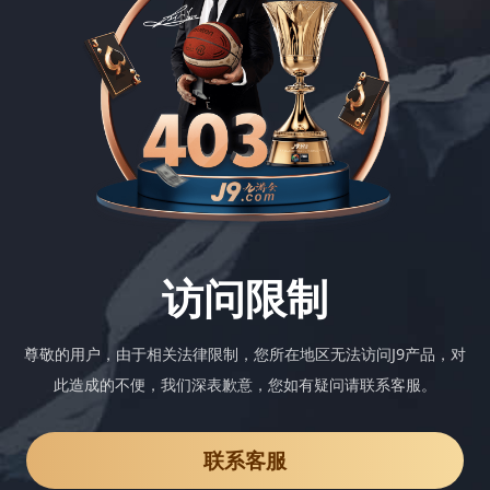
访问限制
尊敬的用户，由于相关法律限制，您所在地区无法访问J9产品，对
此造成的不便，我们深表歉意，您如有疑问请联系客服。
联系客服