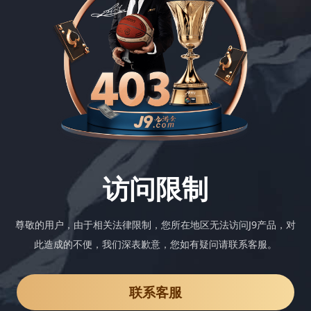
访问限制
尊敬的用户，由于相关法律限制，您所在地区无法访问J9产品，对
此造成的不便，我们深表歉意，您如有疑问请联系客服。
联系客服