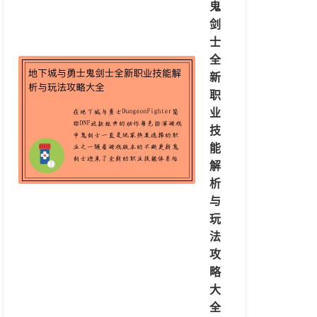
鬼
剑
士
全
新
职
业
技
能
解
析
与
玩
法
攻
略
大
全