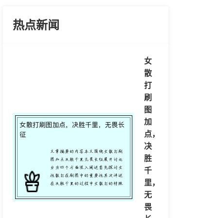
热点新闻
女
散
打
刷
图
加
点，
决
胜
千
里，
无
畏