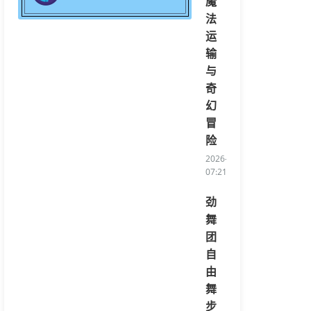
魔
法
运
输
与
奇
幻
冒
险
2026-08-03
07:21:34/li>
劲
舞
团
自
由
舞
步