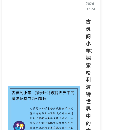
2026-08-04
07:29:11/li>
古
灵
阁
小
车：
探
索
哈
利
波
特
世
界
中
的