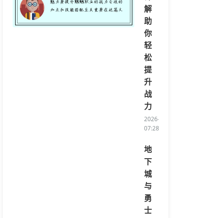
解
助
你
轻
松
提
升
战
力
2026-08-05
07:28:23/li>
地
下
城
与
勇
士