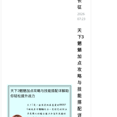
长
征
2026-08-06
07:23:56/li>
天
下3
魍
魉
加
点
攻
略
与
技
能
搭
配
详