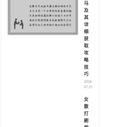
马
及
其
详
细
获
取
攻
略
技
巧
2026-08-07
07:21:28/li>
女
散
打
刷