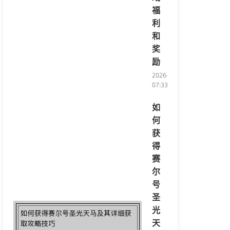
福
利
和
奖
励
2026-08-08
07:33:01/li>
如
何
获
得
赛
尔
号
圣
光
天